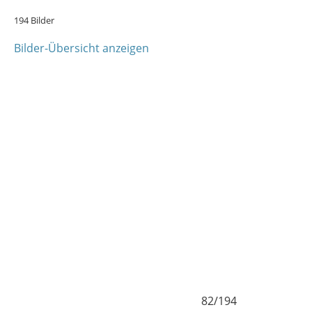
194 Bilder
Bilder-Übersicht anzeigen
2/194
83/194